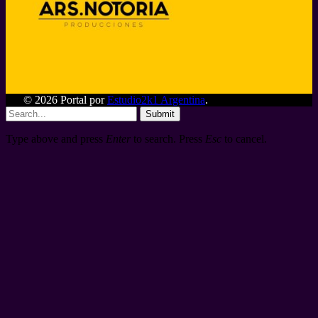
© 2026 Portal por
Estudio2k1 Argentina
.
Submit
Type above and press
Enter
to search. Press
Esc
to cancel.