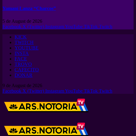
Yamaní Lanza “Charcos”
5 de August de 2026
Facebook
X (Twitter)
Instagram
YouTube
TikTok
Twitch
KICK
TWITCH
YOUTUBE
INSTA
FACE
TROVO
CAFECITO
DONAR
9 de August de 2026
Facebook
X (Twitter)
Instagram
YouTube
TikTok
Twitch