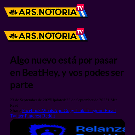
Algo nuevo está por pasar
en BeatHey, y vos podes ser
parte
23 de September de 2025
Updated:
23 de September de 2025
1 Min
Read
Share
Facebook
WhatsApp
Copy Link
Telegram
Email
Twitter
Pinterest
Reddit