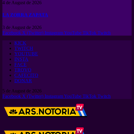
4 de August de 2026
LA ZORRA ZAPATA
3 de August de 2026
Facebook
X (Twitter)
Instagram
YouTube
TikTok
Twitch
KICK
TWITCH
YOUTUBE
INSTA
FACE
TROVO
CAFECITO
DONAR
5 de August de 2026
Facebook
X (Twitter)
Instagram
YouTube
TikTok
Twitch