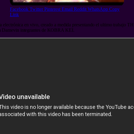
Facebook
Twitter
Pinterest
Email
Reddit
WhatsApp
Copy
Link
ca electrónica en vivo, creado a medida presentando el ultimo traba
ea Damevin integrantes de KOBRA KEI.