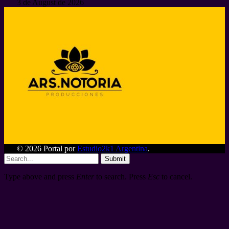
3 de August de 2026
© 2026 Portal por
Estudio2k1 Argentina
.
Submit
Type above and press
Enter
to search. Press
Esc
to cancel.