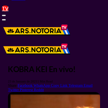
TV
KOBRA KEI En vivo!
23 de January de 2021
1 Min Read
Share
Facebook
WhatsApp
Copy Link
Telegram
Email
Twitter
Pinterest
Reddit