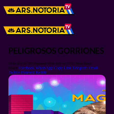
PELIGROSOS GORRIONES
29 de July de 2025
Updated:
29 de July de 2025
3 Mins Read
Share
Facebook
WhatsApp
Copy Link
Telegram
Email
Twitter
Pinterest
Reddit