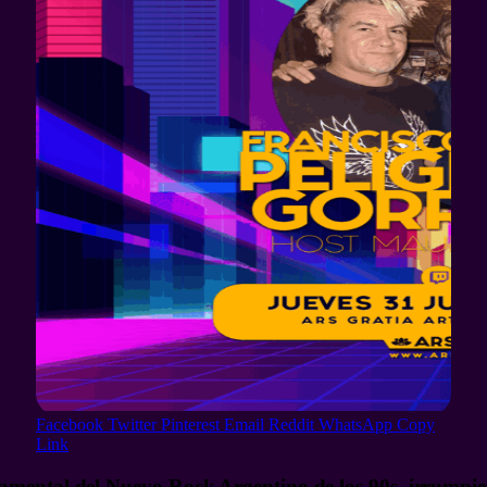
Facebook
Twitter
Pinterest
Email
Reddit
WhatsApp
Copy
Link
amental del Nuevo Rock Argentino de los 90s, irrumpier