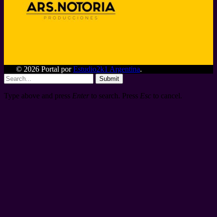
© 2026 Portal por
Estudio2k1 Argentina
.
Submit
Type above and press
Enter
to search. Press
Esc
to cancel.