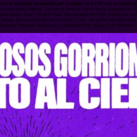
nacional, reconocido por irrumpir en los 90’ con su sonido par
 la que editó 5 discos. Tocó en el Festival Nuevo Rock Argentino en Obr
 para Jimmy Page y Robert Plant. Más adelante en 1999, empezó su carr
 trabajo fue co-producido por Gustavo Cerati, con quién más tarde cola
/ Guitarras: Fernando Kabusacki y Sebastián Polo / Bajo: Goyo Martinez