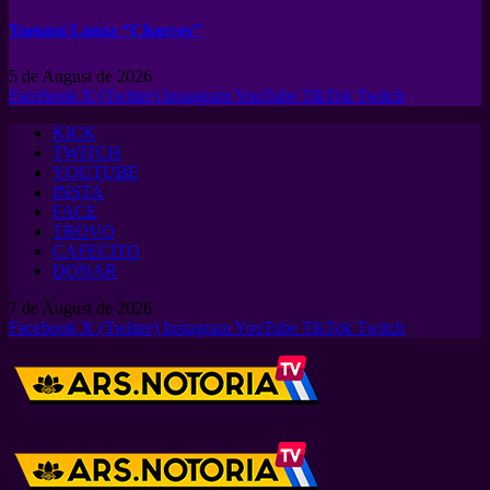
Yamaní Lanza “Charcos”
5 de August de 2026
Facebook
X (Twitter)
Instagram
YouTube
TikTok
Twitch
KICK
TWITCH
YOUTUBE
INSTA
FACE
TROVO
CAFECITO
DONAR
7 de August de 2026
Facebook
X (Twitter)
Instagram
YouTube
TikTok
Twitch