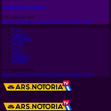
Yamaní Lanza “Charcos”
5 de August de 2026
Facebook
X (Twitter)
Instagram
YouTube
TikTok
Twitch
KICK
TWITCH
YOUTUBE
INSTA
FACE
TROVO
CAFECITO
DONAR
9 de August de 2026
Facebook
X (Twitter)
Instagram
YouTube
TikTok
Twitch