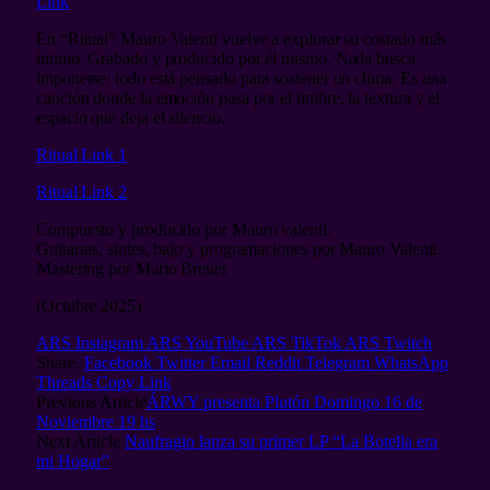
Link
En “Ritual” Mauro Valenti vuelve a explorar su costado más
íntimo. Grabado y producido por él mismo. Nada busca
imponerse: todo está pensado para sostener un clima. Es una
canción donde la emoción pasa por el timbre, la textura y el
espacio que deja el silencio.
Ritual Link 1
Ritual Link 2
Compuesto y producido por Mauro valenti.
Guitarras, sintes, bajo y programaciones por Mauro Valenti.
Mastering por Mario Breuer
(Octubre 2025)
ARS Instagram
ARS YouTube
ARS TikTok
ARS Twitch
Share.
Facebook
Twitter
Email
Reddit
Telegram
WhatsApp
Threads
Copy Link
Previous Article
ÁRWY presenta Plutón Domingo 16 de
Noviembre 19 hs
Next Article
Naufragio lanza su primer LP “La Botella era
mi Hogar”