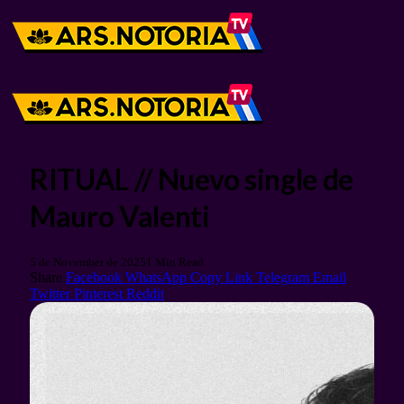
RITUAL // Nuevo single de
Mauro Valenti
5 de November de 2025
1 Min Read
Share
Facebook
WhatsApp
Copy Link
Telegram
Email
Twitter
Pinterest
Reddit