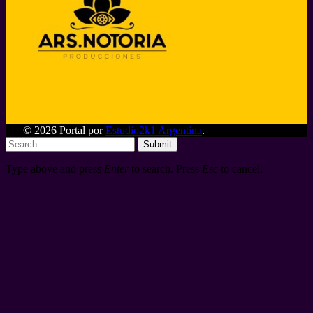
© 2026 Portal por
Estudio2k1 Argentina
.
Submit
Type above and press
Enter
to search. Press
Esc
to cancel.