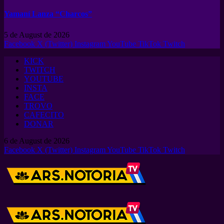
Yamaní Lanza “Charcos”
5 de August de 2026
Facebook
X (Twitter)
Instagram
YouTube
TikTok
Twitch
KICK
TWITCH
YOUTUBE
INSTA
FACE
TROVO
CAFECITO
DONAR
6 de August de 2026
Facebook
X (Twitter)
Instagram
YouTube
TikTok
Twitch