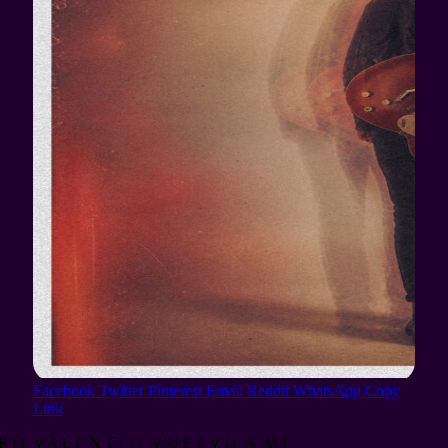
Facebook
Twitter
Pinterest
Email
Reddit
WhatsApp
Copy
Link
R O V A L E N T I / / V U E L V O A M Í