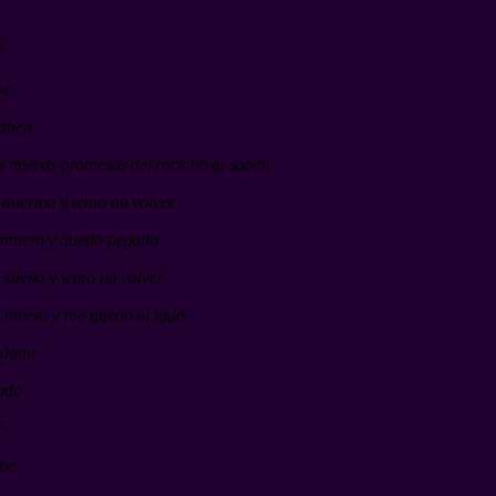
é
be
saben
s nuevas promesas del rock no lo saben
 duermo y temo no volver
 muero y quedo pegado
 sueño y temo no volver
 muero y me quedo al lado
ndome
ndo
é
abe