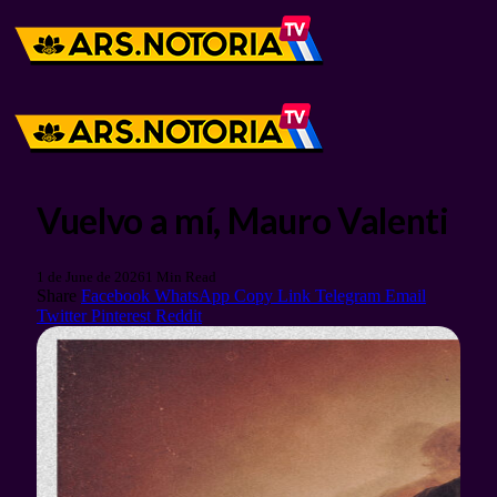
Vuelvo a mí, Mauro Valenti
1 de June de 2026
1 Min Read
Share
Facebook
WhatsApp
Copy Link
Telegram
Email
Twitter
Pinterest
Reddit