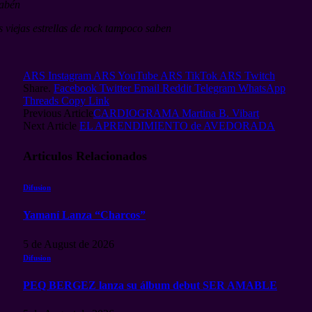
sabén
s viejas estrellas de rock tampoco saben
ARS Instagram
ARS YouTube
ARS TikTok
ARS Twitch
Share.
Facebook
Twitter
Email
Reddit
Telegram
WhatsApp
Threads
Copy Link
Previous Article
CARDIOGRAMA Martina B. Vibart
Next Article
EL APRENDIMIENTO de AVEDORADA
Articulos
Relacionados
Difusion
Yamaní Lanza “Charcos”
5 de August de 2026
Difusion
PEQ BERGEZ lanza su álbum debut SER AMABLE