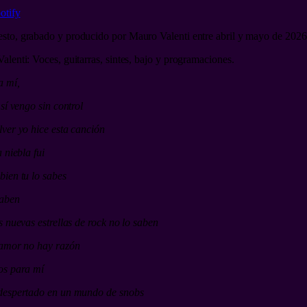
otify
to, grabado y producido por Mauro Valenti entre abril y mayo de 202
alenti: Voces, guitarras, sintes, bajo y programaciones.
a mí,
 sí vengo sin control
lver yo hice esta canción
a niebla fui
bien tu lo sabes
saben
s nuevas estrellas de rock no lo saben
amor no hay razón
os para mí
espertado en un mundo de snobs