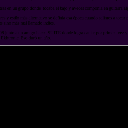
tras en un grupo donde tocaba el bajo y aveces componia en guitarra al
es y estilo más alternativo se definía esa época cuando salimos a tocar 
s sino más mal llamado indies.
08 junto a un amigo hacen SUITE donde logra cantar por primera vez y
 Ekhtronic. Eso duró un año.