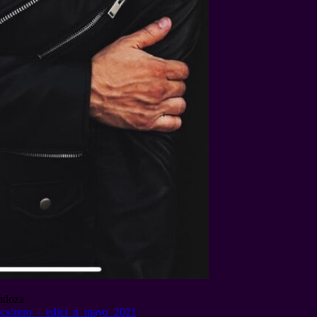
endoza
/docs/zero_-_edici_n_mayo_2021