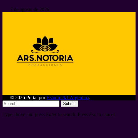
3 de agosto de 2026
© 2026 Portal por
Estudio2k1 Argentina
.
Submit
Type above and press
Enter
to search. Press
Esc
to cancel.