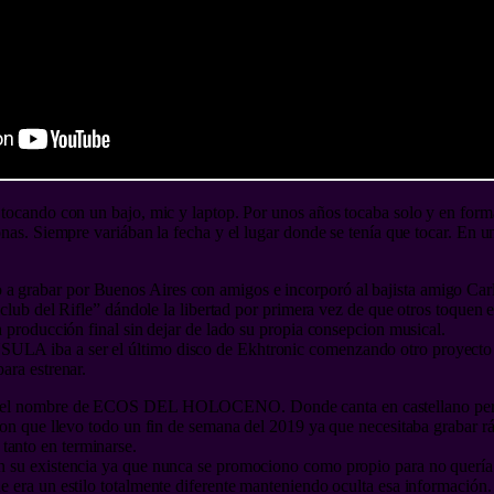
 tocando con un bajo, mic y laptop. Por unos años tocaba solo y en f
nas. Siempre variában la fecha y el lugar donde se tenía que tocar. En un
grabar por Buenos Aires con amigos e incorporó al bajista amigo Carl
 club del Rifle” dándole la libertad por primera vez de que otros toquen
 producción final sin dejar de lado su propia consepcion musical.
A iba a ser el último disco de Ekhtronic comenzando otro proyecto de
ara estrenar.
 el nombre de ECOS DEL HOLOCENO. Donde canta en castellano pero e
ion que llevo todo un fin de semana del 2019 ya que necesitaba grabar rá
anto en terminarse.
 su existencia ya que nunca se promociono como propio para no quería d
 era un estilo totalmente diferente manteniendo oculta esa información.