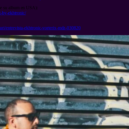
de su album en USA):
t-by-ekhtronic/
uri/entrevista-ekhtronic-vorterix-mdz-030820