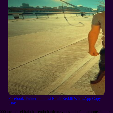
Facebook
Twitter
Pinterest
Email
Reddit
WhatsApp
Copy
Link
000 tocando el bajo haciendo hardcore y pasando rápidamente al punk.