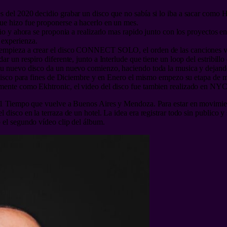
 del 2020 decidio grabar un disco que no sabía si lo iba a sacar como 
ue hizo fue proponerse a hacerlo en un mes.
año y ahora se proponia a realizarlo mas rapido junto con los proyectos e
experienza.
 empieza a crear el disco CONNECT SOLO, el orden de las canciones ve
ar un respiro diferente, junto a Interlude que tiene un loop del estribil
u nuevo disco da un nuevo comienzo, haciendo toda la musica y dejando 
el disco para fines de Diciembre y en Enero el mismo empezo su etapa d
mente como Ekhtronic, el video del disco fue tambien realizado en NYC
021 Tiempo que vuelve a Buenos Aires y Mendoza. Para estar en movimien
 disco en la terraza de un hotel. La idea era registrar todo sin publico 
 el segundo vídeo clip del álbum.