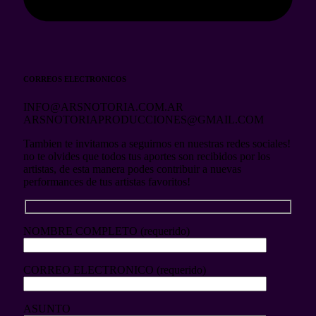
CORREOS ELECTRONICOS
INFO@ARSNOTORIA.COM.AR
ARSNOTORIAPRODUCCIONES@GMAIL.COM
Tambien te invitamos a seguirnos en nuestras redes sociales!
no te olvides que todos tus aportes son recibidos por los
artistas, de esta manera podes contribuir a nuevas
performances de tus artistas favoritos!
NOMBRE COMPLETO (requerido)
CORREO ELECTRONICO (requerido)
ASUNTO