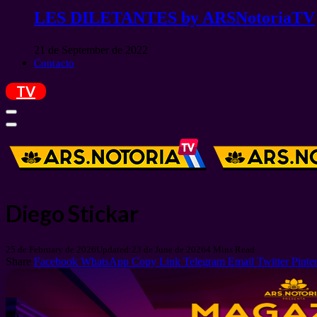
LES DILETANTES by ARSNotoriaTV
21 de September de 2022
Contacto
TV
Diego Stickar
25 de February de 2026
Updated:
23 de June de 2026
4 Mins Read
Share
Facebook
WhatsApp
Copy Link
Telegram
Email
Twitter
Pinter