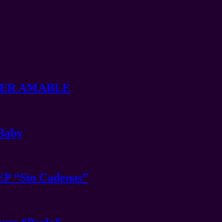
t SER AMABLE
 Baby
EP “Sin Cadenas”