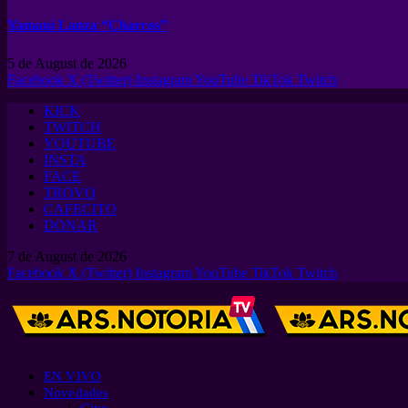
Yamaní Lanza “Charcos”
5 de August de 2026
Facebook
X (Twitter)
Instagram
YouTube
TikTok
Twitch
KICK
TWITCH
YOUTUBE
INSTA
FACE
TROVO
CAFECITO
DONAR
7 de August de 2026
Facebook
X (Twitter)
Instagram
YouTube
TikTok
Twitch
EN VIVO
Novedades