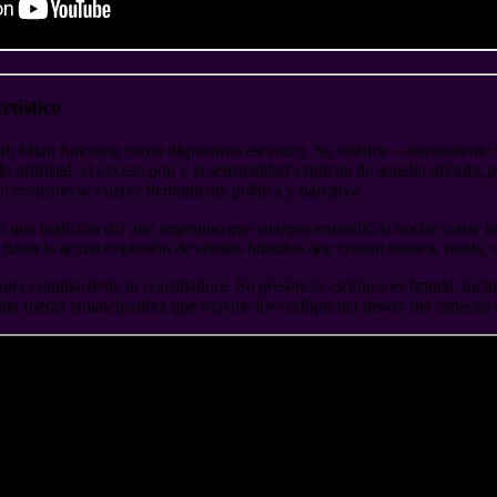
rtístico
h Miau funciona como dispositivo escénico. Su estética —fuertemente in
o artificial, el exceso pop y la sensualidad explícita de aquella década, 
 erotismo se vuelve herramienta política y narrativa.
n una tradición del arte argentino que siempre entendió la noche como la
asta la actual explosión de artistas híbridos que cruzan música, moda, v
ra complaciente ni conciliadora. Su presencia escénica es frontal, inclu
s una fuerza emancipadora que expone los códigos del deseo, del espectác