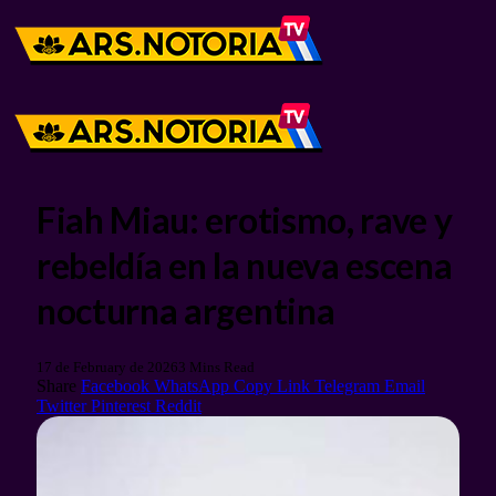
Fiah Miau: erotismo, rave y
rebeldía en la nueva escena
nocturna argentina
17 de February de 2026
3 Mins Read
Share
Facebook
WhatsApp
Copy Link
Telegram
Email
Twitter
Pinterest
Reddit