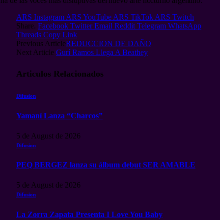
a de las voces más disruptivas del nuevo arte nocturno argentino.
ARS Instagram
ARS YouTube
ARS TikTok
ARS Twitch
Share.
Facebook
Twitter
Email
Reddit
Telegram
WhatsApp
Threads
Copy Link
Previous Article
REDUCCION DE DAÑO
Next Article
Gurí Ramos Llega A Beathey
Articulos
Relacionados
Difusion
Yamaní Lanza “Charcos”
5 de August de 2026
Difusion
PEQ BERGEZ lanza su álbum debut SER AMABLE
5 de August de 2026
Difusion
La Zorra Zapata Presenta I Love You Baby