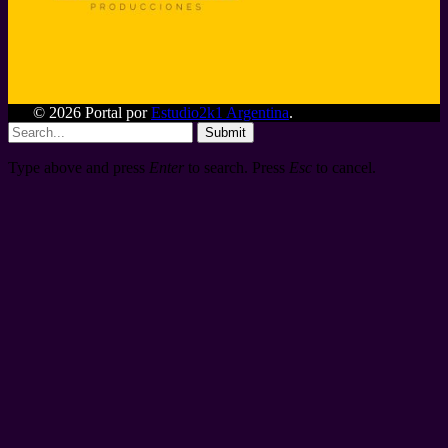
© 2026 Portal por
Estudio2k1 Argentina
.
Submit
Type above and press
Enter
to search. Press
Esc
to cancel.