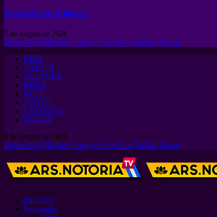
Yamaní Lanza “Charcos”
5 de August de 2026
Facebook
X (Twitter)
Instagram
YouTube
TikTok
Twitch
KICK
TWITCH
YOUTUBE
INSTA
FACE
TROVO
CAFECITO
DONAR
9 de August de 2026
Facebook
X (Twitter)
Instagram
YouTube
TikTok
Twitch
EN VIVO
Novedades