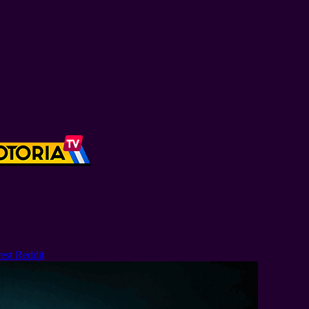
est
Reddit