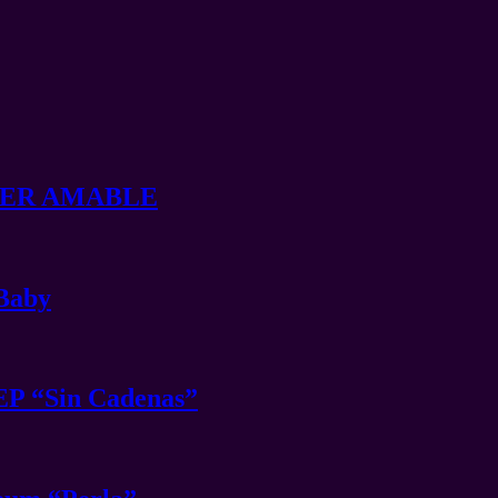
t SER AMABLE
 Baby
EP “Sin Cadenas”