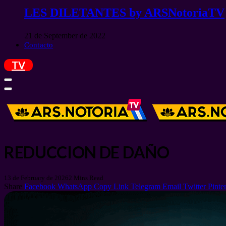
LES DILETANTES by ARSNotoriaTV
21 de September de 2022
Contacto
TV
REDUCCION DE DAÑO
13 de February de 2026
2 Mins Read
Share
Facebook
WhatsApp
Copy Link
Telegram
Email
Twitter
Pinter