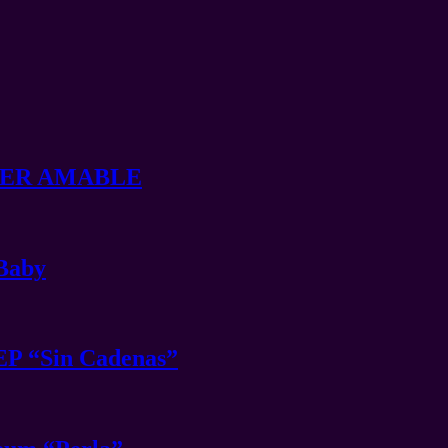
t SER AMABLE
 Baby
EP “Sin Cadenas”