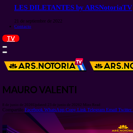
LES DILETANTES by ARSNotoriaTV
21 de septiembre de 2022
Contacto
TV
MAURO VALENTI
8 de junio de 2026
Updated:
23 de junio de 2026
2 Mins Read
Compartilo
Facebook
WhatsApp
Copy Link
Telegram
Email
Twitter