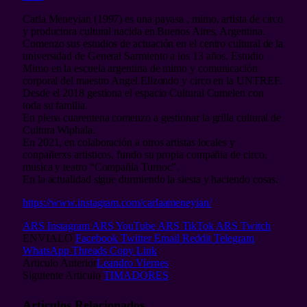
Carla Meneyian (1997) es una payasa , mimo, artista de circo
y productora cultural nacida en Buenos Aires, Argentina.
Comenzo sus estudios de actuación en el centro cultural de la
universidad de General Sarmiento a los 13 años. Estudio
Mimo en la escuela argentina de mimo y comunicación
corporal del maestro Angel Elizondo y circo en la UNTREF.
Desde el 2018 gestiona el espacio Cultural Cumelen con
toda su familia.
En plena cuarentena comenzo a gestionar la grilla cultural de
Cultura Wiphala.
En 2021, en colaboración a otros artistas locales y
conpañerxs artisticos, fundo su propia compañia de circo,
musica y teatro “Compañia Turnoc”.
En la actualidad sigue durmiendo la siesta y haciendo cosas.
https://www.instagram.com/carlaameneyian/
ARS Instagram
ARS YouTube
ARS TikTok
ARS Twitch
ENVIALO
Facebook
Twitter
Email
Reddit
Telegram
WhatsApp
Threads
Copy Link
Articulo Anterior
Leandro Viernes
Siguiente Articulo
TIMADORES
Articulos
Relacionados