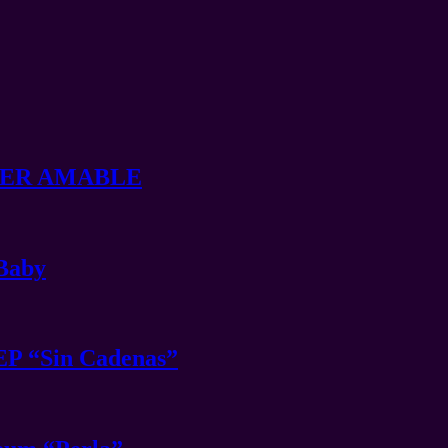
t SER AMABLE
 Baby
EP “Sin Cadenas”