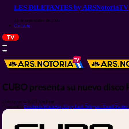
LES DILETANTES by ARSNotoriaTV
21 de septiembre de 2022
Contacto
TV
CUBO presenta su nuevo disco
25 de agosto de 2025
1 Min Read
Compartilo
Facebook
WhatsApp
Copy Link
Telegram
Email
Twitter