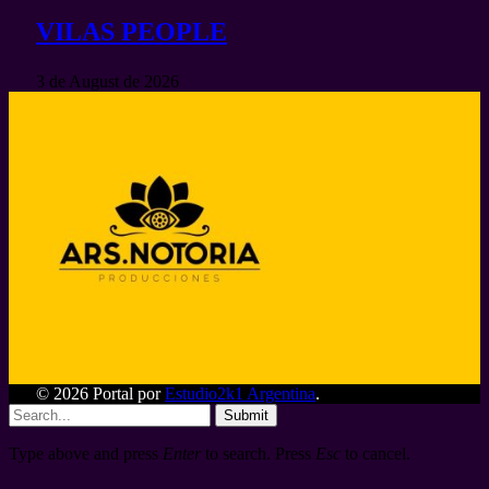
VILAS PEOPLE
3 de August de 2026
© 2026 Portal por
Estudio2k1 Argentina
.
Submit
Type above and press
Enter
to search. Press
Esc
to cancel.