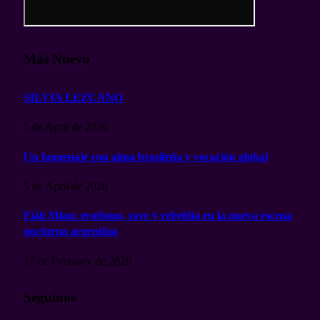
Más Nuevo
SILVIA LEZCANO
5 de April de 2026
Un homenaje con alma brasileña y vocación global
5 de April de 2026
Fiah Miau: erotismo, rave y rebeldía en la nueva escena
nocturna argentina
17 de February de 2026
Seguinos