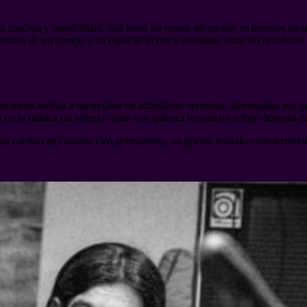
on crudeza y sensibilidad. Sus letras no temen adentrarse en terrenos osc
tratos de un tiempo y un espacio: el cruce constante entre el conurbano
anciones invitan a sumergirse en atmósferas opresivas, atravesadas por g
 en la música un refugio como con quienes buscan un reflejo honesto de l
es un camino en construcción permanente, un puente tendido entre territo