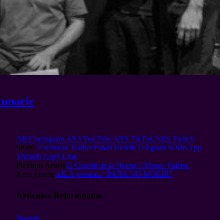
tunaric
ARS Instagram
ARS YouTube
ARS TikTok
ARS Twitch
Share.
Facebook
Twitter
Email
Reddit
Telegram
WhatsApp
Threads
Copy Link
Previous Article
El Comité de la Noche // Mauro Valenti
Next Article
AILA presenta “PARA NO MORIR”
Articulos
Relacionados
Magazine