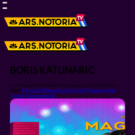
BORIS KATUNARIC
31 de August de 2025
Updated:
31 de August de 2025
3 Mins Read
Share
Facebook
WhatsApp
Copy Link
Telegram
Email
Twitter
Pinterest
Reddit